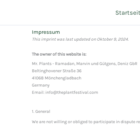
Zum
Startsei
Inhalt
springen
Impressum
This imprint was last updated on Oktober 9, 2024.
The owner of this website is:
Mr. Plants - Ramadan, Marvin und Gütgens, Deniz GbR
Beltinghovener Straße 36
41068 Mönchengladbach
Germany
Email: info@theplantfestival.com
1. General
We are not willing or obliged to participate in dispute