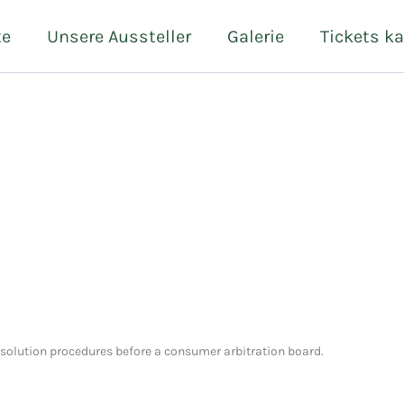
te
Unsere Aussteller
Galerie
Tickets k
 resolution procedures before a consumer arbitration board.