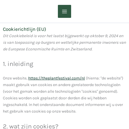
Overslaan
naar
inhoud
Cookierichtlijn (EU)
Toestemmi
Toestemmi
Toestemmi
Toestemmi
Toestemmi
Statisti
Marketi
Dit Cookiebeleid is voor het laatst bijgewerkt op oktober 9, 2024 en
voor
voor
voor
voor
voor
is van toepassing op burgers en wettelijke permanente inwoners van
service
de
service
service
service
de Europese Economische Ruimte en Zwitserland.
google-
service
facebook
whatsapp
diverse
recaptcha
google-
1. inleiding
maps
Onze website,
https://theplantfestival.com/nl
(hierna: "de website")
maakt gebruik van cookies en andere gerelateerde technologieën
(voor het gemak worden alle technologieën "cookies" genoemd).
Cookies worden ook geplaatst door derden die wij hebben
ingeschakeld. In het onderstaande document informeren wij u over
het gebruik van cookies op onze website.
2. wat zijn cookies?